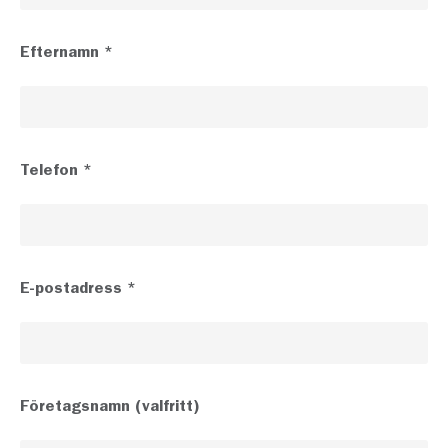
n
n
Efternamn
*
e
s
g
å
v
Telefon
*
a
m
ä
n
g
E-postadress
*
d
Företagsnamn
(valfritt)