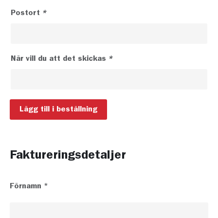
Postort
*
När vill du att det skickas
*
S
Lägg till i beställning
k
i
c
k
Faktureringsdetaljer
a
e
n
Förnamn
*
m
i