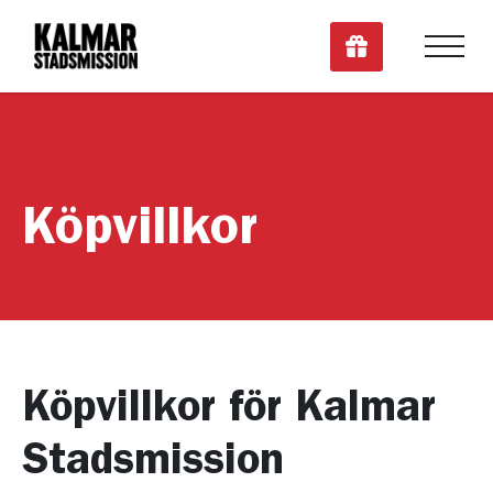
Skänk en gåv
M
e
n
y
Köpvillkor
Köpvillkor för Kalmar
Stadsmission